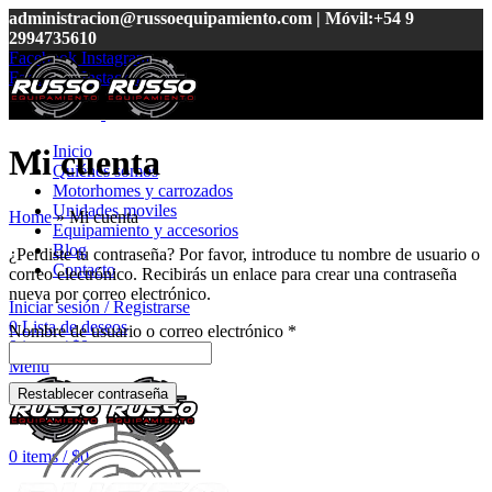
administracion@russoequipamiento.com | Móvil:+54 9
2994735610
Facebook
Instagram
Facebook
Instagram
Inicio
Mi cuenta
Quiénes somos
Motorhomes y carrozados
Unidades moviles
Home
»
Mi cuenta
Equipamiento y accesorios
Blog
¿Perdiste tu contraseña? Por favor, introduce tu nombre de usuario o
Contacto
correo electrónico. Recibirás un enlace para crear una contraseña
nueva por correo electrónico.
Iniciar sesión / Registrarse
0
Lista de deseos
Obligatorio
Nombre de usuario o correo electrónico
*
0
items
/
$
0
Menu
Restablecer contraseña
0
items
/
$
0